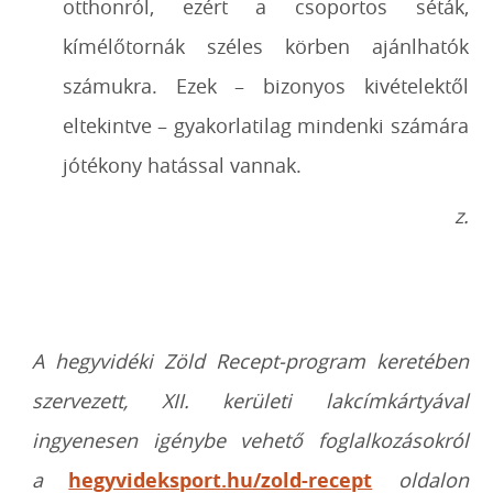
otthonról, ezért a csoportos séták,
kímélőtornák széles körben ajánlhatók
számukra. Ezek – bizonyos kivételektől
eltekintve – gyakorlatilag mindenki számára
jótékony hatással vannak.
z.
A hegyvidéki Zöld Recept-program keretében
szervezett, XII. kerületi lakcímkártyával
ingyenesen igénybe vehető foglalkozásokról
a
hegyvideksport.hu/zold-recept
oldalon