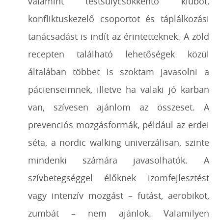
valamint testsúlycsökkentő klubot,
konfliktuskezelő csoportot és táplálkozási
tanácsadást is indít az érintetteknek. A zöld
recepten található lehetőségek közül
általában többet is szoktam javasolni a
pácienseimnek, illetve ha valaki jó karban
van, szívesen ajánlom az összeset. A
prevenciós mozgásformák, például az erdei
séta, a nordic walking univerzálisan, szinte
mindenki számára javasolhatók. A
szívbetegséggel élőknek izomfejlesztést
vagy intenzív mozgást – futást, aerobikot,
zumbát – nem ajánlok. Valamilyen