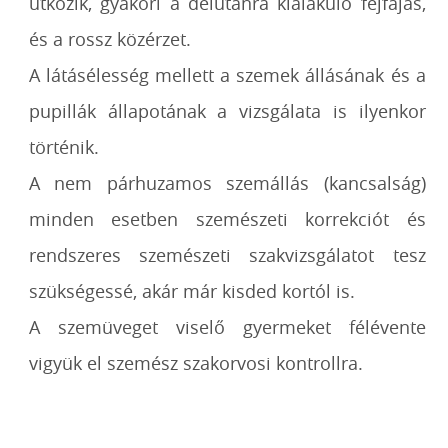
ütközik, gyakori a délutánra kialakuló fejfájás,
és a rossz közérzet.
A látásélesség mellett a szemek állásának és a
pupillák állapotának a vizsgálata is ilyenkor
történik.
A nem párhuzamos szemállás (kancsalság)
minden esetben szemészeti korrekciót és
rendszeres szemészeti szakvizsgálatot tesz
szükségessé, akár már kisded kortól is.
A szemüveget viselő gyermeket félévente
vigyük el szemész szakorvosi kontrollra.