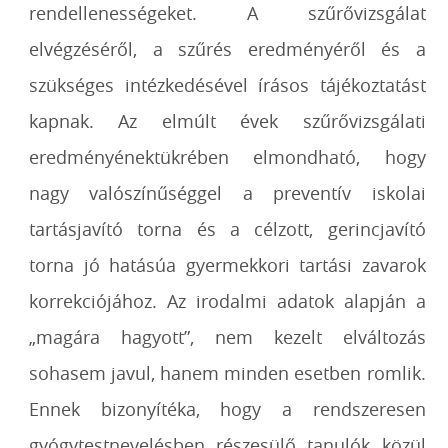
rendellenességeket. A szűrővizsgálat
elvégzéséről, a szűrés eredményéről és a
szükséges intézkedésével írásos tájékoztatást
kapnak. Az elmúlt évek szűrővizsgálati
eredményénektükrében elmondható, hogy
nagy valószínűséggel a preventív iskolai
tartásjavító torna és a célzott, gerincjavító
torna jó hatásúa gyermekkori tartási zavarok
korrekciójához. Az irodalmi adatok alapján a
„magára hagyott”, nem kezelt elváltozás
sohasem javul, hanem minden esetben romlik.
Ennek bizonyítéka, hogy a rendszeresen
gyógytestnevelésben részesülő tanulók közül