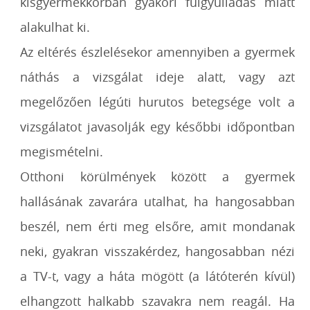
kisgyermekkorban gyakori fülgyulladás miatt
alakulhat ki.
Az eltérés észlelésekor amennyiben a gyermek
náthás a vizsgálat ideje alatt, vagy azt
megelőzően légúti hurutos betegsége volt a
vizsgálatot javasolják egy későbbi időpontban
megismételni.
Otthoni körülmények között a gyermek
hallásának zavarára utalhat, ha hangosabban
beszél, nem érti meg elsőre, amit mondanak
neki, gyakran visszakérdez, hangosabban nézi
a TV-t, vagy a háta mögött (a látóterén kívül)
elhangzott halkabb szavakra nem reagál. Ha