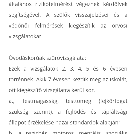
általános rizikófelmérést végeznek kérdőívek
segítségével. A szülők visszajelzései és a
védőnői felmérések kiegészítik az orvosi
vizsgálatokat.
Óvodáskorúak szűrővizsgálata:
Ezek a vizsgálatok 2, 3, 4, 5 és 6 évesen
történnek. Akik 7 évesen kezdik meg az iskolát,
ott kiegészítő vizsgálatra kerül sor.
a., Testmagasság, testtömeg (fejkörfogat
szükség szerint), a fejlődés és tápláltsági
állapot érzékelése hazai standardok alapján;
b., a pszichés, motoros, mentális, szociális