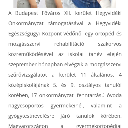
A Budapest Főváros XII. kerület Hegyvidéki
Önkormányzat támogatásával a Hegyvidéki
Egészségügyi Központ védőnői egy ortopéd és
mozgásszervi rehabilitáció szakorvos
közreműködésével az iskolai tanév elején
szeptember hónapban elvégzik a mozgásszervi
szűrővizsgálatot a kerület 11 általános, 4
középiskolájának 5. és 9. osztályos tanulói
körében, 17 önkormányzati fenntartású óvoda
nagycsoportos gyermekeinél, valamint a
gyógytestnevelésre járó tanulók körében.
Magyarországon a gyermekortopédiai