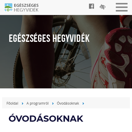
Togg
navig
EGÉSZSÉGES HEGYVIDÉK
Főoldal
A programról
Óvodásoknak
ÓVODÁSOKNAK