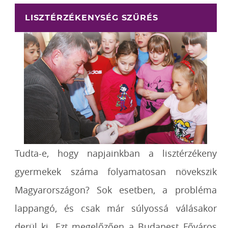
LISZTÉRZÉKENYSÉG SZŰRÉS
Tudta-e, hogy napjainkban a lisztérzékeny
gyermekek száma folyamatosan növekszik
Magyarországon? Sok esetben, a probléma
lappangó, és csak már súlyossá válásakor
derül ki. Ezt megelőzően a Budapest Főváros