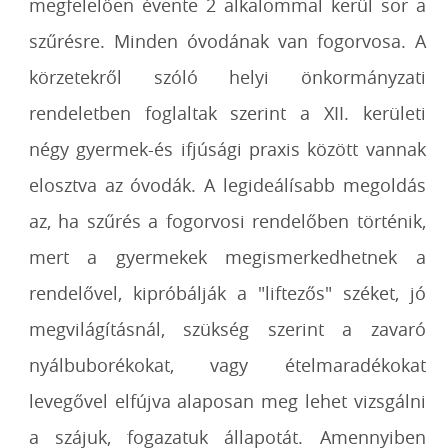
megfelelően évente 2 alkalommal kerül sor a
szűrésre. Minden óvodának van fogorvosa. A
körzetekről szóló helyi önkormányzati
rendeletben foglaltak szerint a XII. kerületi
négy gyermek-és ifjúsági praxis között vannak
elosztva az óvodák. A legideálísabb megoldás
az, ha szűrés a fogorvosi rendelőben történik,
mert a gyermekek megismerkedhetnek a
rendelővel, kipróbálják a "liftezős" széket, jó
megvilágításnál, szükség szerint a zavaró
nyálbuborékokat, vagy ételmaradékokat
levegővel elfújva alaposan meg lehet vizsgálni
a szájuk, fogazatuk állapotát. Amennyiben