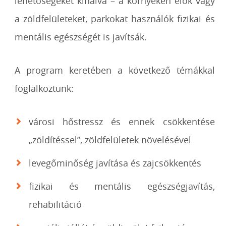
lehetőségeket kínálva – a környéken élők vagy
a zöldfelületeket, parkokat használók fizikai és
mentális egészségét is javítsák.
A program keretében a következő témákkal
foglalkoztunk:
városi hőstressz és ennek csökkentése
„zöldítéssel”, zöldfelületek növelésével
levegőminőség javítása és zajcsökkentés
fizikai és mentális egészségjavítás,
rehabilitáció