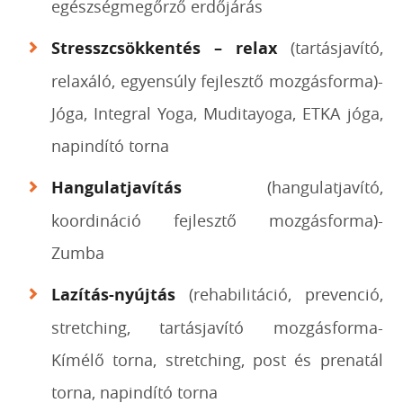
egészségmegőrző erdőjárás
Stresszcsökkentés – relax
(tartásjavító,
relaxáló, egyensúly fejlesztő mozgásforma)-
Jóga, Integral Yoga, Muditayoga, ETKA jóga,
napindító torna
Hangulatjavítás
(hangulatjavító,
koordináció fejlesztő mozgásforma)-
Zumba
Lazítás-nyújtás
(rehabilitáció, prevenció,
stretching, tartásjavító mozgásforma-
Kímélő torna, stretching, post és prenatál
torna, napindító torna