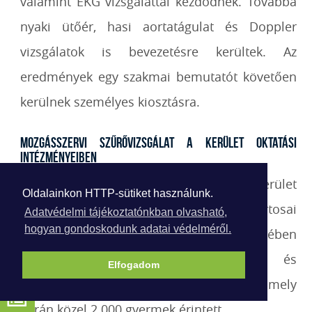
valamint EKG vizsgálattal kezdődnek. Továbbá
nyaki ütőér, hasi aortatágulat és Doppler
vizsgálatok is bevezetésre kerültek. Az
eredmények egy szakmai bemutatót követően
kerülnek személyes kiosztásra.
Mozgásszervi szűrővizsgálat a kerület oktatási
intézményeiben
Az önkormányzat támogatásával a kerület
Oldalainkon HTTP-sütiket használunk.
iskoláiban és az óvodák nagycsoportosai
Adatvédelmi tájékoztatónkban olvasható,
hogyan gondoskodunk adatai védelméről.
körében minden tanév szeptemberében
szakorvos közreműködésével ortopéd és
Elfogadom
mozgásszervi szűrővizsgálat történik, amely
során közel 2.000 gyermek érintett.