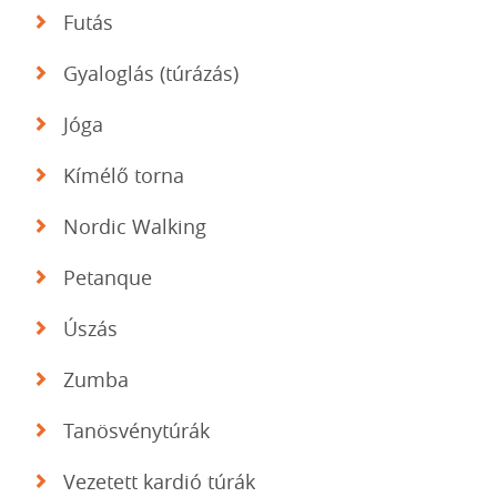
Futás
Gyaloglás (túrázás)
Jóga
Kímélő torna
Nordic Walking
Petanque
Úszás
Zumba
Tanösvénytúrák
Vezetett kardió túrák