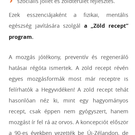
szociális jóllét és zöldterület fejlesztés.
Ezek esszenciájaként a fizikai, mentális
egészség javítására szolgál
a „Zöld recept”
program.
A mozgás jótékony, preventív és regeneráló
hatásai régóta ismertek. A zöld recept révén
egyes mozgásformák most már receptre is
felírhatók a Hegyvidéken! A zöld recept tehát
hasonlóan néz ki, mint egy hagyományos
recept, csak éppen nem gyógyszert, hanem
mozgást ír fel rá az orvos. A koncepciót először
a 90-es években vezették be Új-Zélandon, de