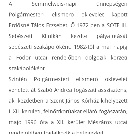
A Semmelweis-napi ünnepségen
Polgármesteri elismerő oklevelet kapott
Erdősné Tálos Erzsébet. Ő 1972-ben a SOTE III.
Sebészeti Klinikán kezdte pályafutását
sebészeti szakápolóként. 1982-től a mai napig
a Fodor utcai rendelőben dolgozik körzeti
szakápolóként.
Szintén Polgármesteri elismerő oklevelet
vehetett át Szabó Andrea fogászati asszisztens,
aki kezdetben a Szent János Kórház kihelyezett
I–XII. kerületi, felnőttkorúakat ellátó fogászatán,
majd 1996 óta a XII. kerület Mészáros utcai
rendelőjében foglalkozik a betegekkel.