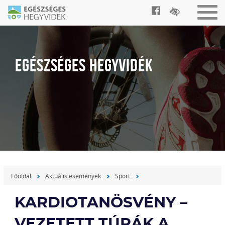
Togg
navig
EGÉSZSÉGES HEGYVIDÉK
Főoldal
Aktuális események
Sport
KARDIOTANÖSVÉNY –
VEZETETT TÚRÁK A