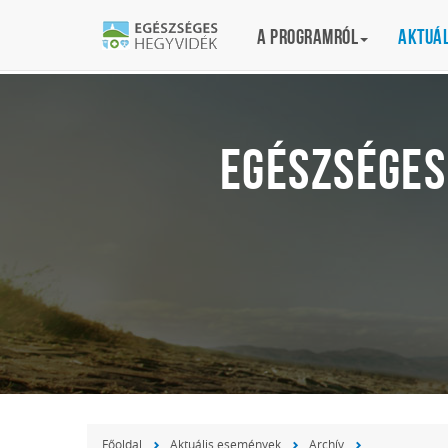
A programról
Aktuá
EGÉSZSÉGES
Főoldal
Aktuális események
Archív